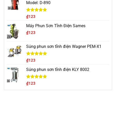
Model: D-890
Được xếp
₫
123
hạng
5.00
5 sao
Máy Phun Sơn Tĩnh Điện Sames
₫
123
Súng phun sơn tĩnh điện Wagner PEM-X1
Được xếp
₫
123
hạng
5.00
5 sao
Súng phun sơn tĩnh điện KLY 8002
Được xếp
₫
123
hạng
5.00
5 sao