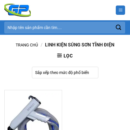
Bỏ
qua
nội
dung
Tìm
kiếm:
/
LINH KIỆN SÚNG SƠN TĨNH ĐIỆN
TRANG CHỦ
LỌC