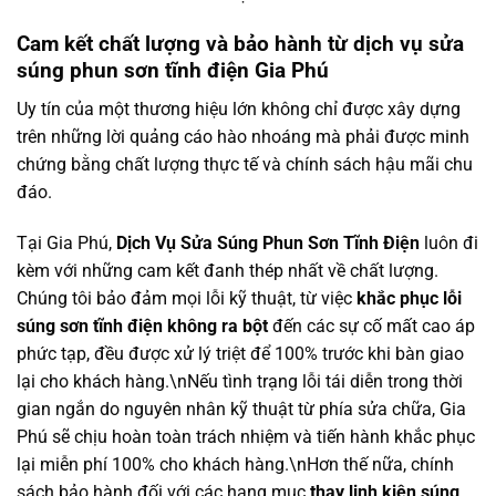
Cam kết chất lượng và bảo hành từ dịch vụ sửa
súng phun sơn tĩnh điện Gia Phú
Uy tín của một thương hiệu lớn không chỉ được xây dựng
trên những lời quảng cáo hào nhoáng mà phải được minh
chứng bằng chất lượng thực tế và chính sách hậu mãi chu
đáo.
Tại Gia Phú,
Dịch Vụ Sửa Súng Phun Sơn Tĩnh Điện
luôn đi
kèm với những cam kết đanh thép nhất về chất lượng.
Chúng tôi bảo đảm mọi lỗi kỹ thuật, từ việc
khắc phục lỗi
súng sơn tĩnh điện không ra bột
đến các sự cố mất cao áp
phức tạp, đều được xử lý triệt để 100% trước khi bàn giao
lại cho khách hàng.\nNếu tình trạng lỗi tái diễn trong thời
gian ngắn do nguyên nhân kỹ thuật từ phía sửa chữa, Gia
Phú sẽ chịu hoàn toàn trách nhiệm và tiến hành khắc phục
lại miễn phí 100% cho khách hàng.\nHơn thế nữa, chính
sách bảo hành đối với các hạng mục
thay linh kiện súng