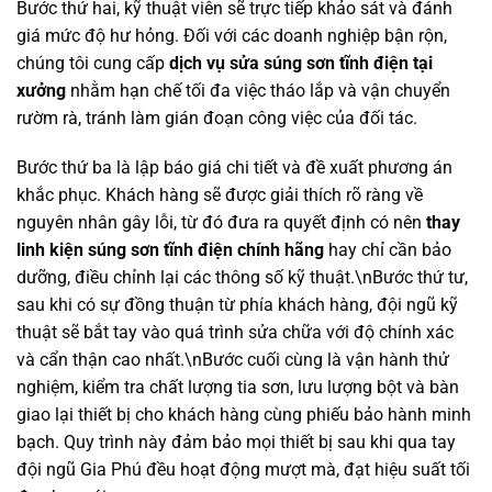
Bước thứ hai, kỹ thuật viên sẽ trực tiếp khảo sát và đánh
giá mức độ hư hỏng. Đối với các doanh nghiệp bận rộn,
chúng tôi cung cấp
dịch vụ sửa súng sơn tĩnh điện tại
xưởng
nhằm hạn chế tối đa việc tháo lắp và vận chuyển
rườm rà, tránh làm gián đoạn công việc của đối tác.
Bước thứ ba là lập báo giá chi tiết và đề xuất phương án
khắc phục. Khách hàng sẽ được giải thích rõ ràng về
nguyên nhân gây lỗi, từ đó đưa ra quyết định có nên
thay
linh kiện súng sơn tĩnh điện chính hãng
hay chỉ cần bảo
dưỡng, điều chỉnh lại các thông số kỹ thuật.\nBước thứ tư,
sau khi có sự đồng thuận từ phía khách hàng, đội ngũ kỹ
thuật sẽ bắt tay vào quá trình sửa chữa với độ chính xác
và cẩn thận cao nhất.\nBước cuối cùng là vận hành thử
nghiệm, kiểm tra chất lượng tia sơn, lưu lượng bột và bàn
giao lại thiết bị cho khách hàng cùng phiếu bảo hành minh
bạch. Quy trình này đảm bảo mọi thiết bị sau khi qua tay
đội ngũ Gia Phú đều hoạt động mượt mà, đạt hiệu suất tối