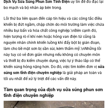
Dịch Vụ Sửa Súng Phun Sơn Tĩnh Điện
uy tín để đo đạc lại
bo mạch và bộ nhân áp bên trong.
Lỗi thứ ba liên quan đến cáp tín hiệu và các công tắc điều
khiển bị đứt ngầm, chập chờn do môi trường làm việc chứa
nhiều bụi bẩn và hóa chất công nghiệp.\nBên cạnh đó,
hiện tượng rò rỉ khí nén hoặc hỏng van điện từ cũng là
nguyên nhân chính khiến luồng khí đẩy bột bị gián đoạn,
làm cho bề mặt sơn bị sần sùi, kém thẩm mỹ.\nNhững lỗi
này tuy có vẻ đơn giản nhưng nếu không có chuyên môn
và thiết bị đo kiểm chuyên dụng, việc tự ý tháo lắp có thể
khiến súng hỏng nặng hơn. Do đó, việc tìm kiếm đơn vị
sửa
súng sơn tĩnh điện chuyên nghiệp
là giải pháp an toàn và
tối ưu nhất để xử lý triệt để các vấn đề này.
Tầm quan trọng của dịch vụ sửa súng phun sơn
tĩnh điện chuyên nghiệp