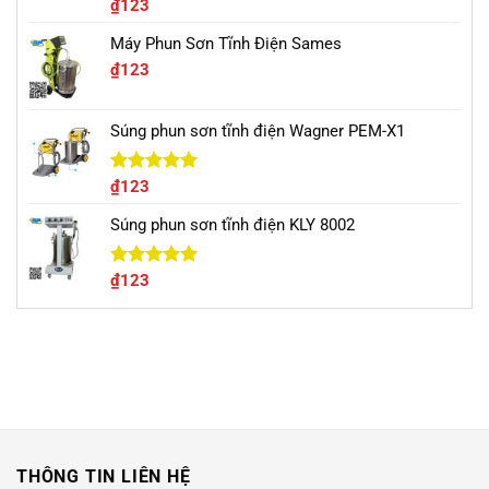
Được xếp
₫
123
hạng
5.00
5 sao
Máy Phun Sơn Tĩnh Điện Sames
₫
123
Súng phun sơn tĩnh điện Wagner PEM-X1
Được xếp
₫
123
hạng
5.00
5 sao
Súng phun sơn tĩnh điện KLY 8002
Được xếp
₫
123
hạng
5.00
5 sao
THÔNG TIN LIÊN HỆ