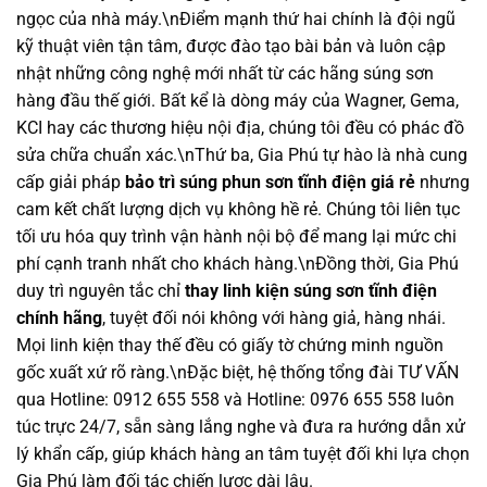
ngọc của nhà máy.\nĐiểm mạnh thứ hai chính là đội ngũ
kỹ thuật viên tận tâm, được đào tạo bài bản và luôn cập
nhật những công nghệ mới nhất từ các hãng súng sơn
hàng đầu thế giới. Bất kể là dòng máy của Wagner, Gema,
KCI hay các thương hiệu nội địa, chúng tôi đều có phác đồ
sửa chữa chuẩn xác.\nThứ ba, Gia Phú tự hào là nhà cung
cấp giải pháp
bảo trì súng phun sơn tĩnh điện giá rẻ
nhưng
cam kết chất lượng dịch vụ không hề rẻ. Chúng tôi liên tục
tối ưu hóa quy trình vận hành nội bộ để mang lại mức chi
phí cạnh tranh nhất cho khách hàng.\nĐồng thời, Gia Phú
duy trì nguyên tắc chỉ
thay linh kiện súng sơn tĩnh điện
chính hãng
, tuyệt đối nói không với hàng giả, hàng nhái.
Mọi linh kiện thay thế đều có giấy tờ chứng minh nguồn
gốc xuất xứ rõ ràng.\nĐặc biệt, hệ thống tổng đài TƯ VẤN
qua Hotline: 0912 655 558 và Hotline: 0976 655 558 luôn
túc trực 24/7, sẵn sàng lắng nghe và đưa ra hướng dẫn xử
lý khẩn cấp, giúp khách hàng an tâm tuyệt đối khi lựa chọn
Gia Phú làm đối tác chiến lược dài lâu.