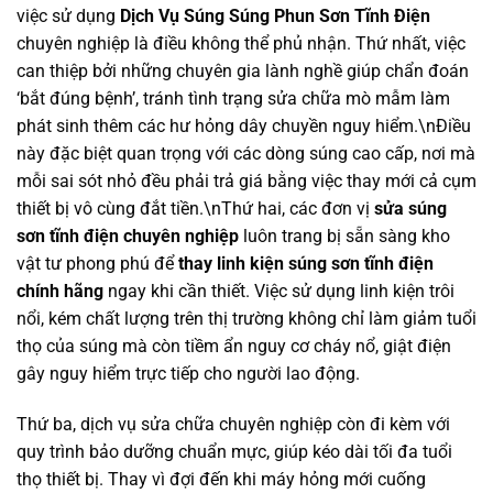
việc sử dụng
Dịch Vụ Súng Súng Phun Sơn Tĩnh Điện
chuyên nghiệp là điều không thể phủ nhận. Thứ nhất, việc
can thiệp bởi những chuyên gia lành nghề giúp chẩn đoán
‘bắt đúng bệnh’, tránh tình trạng sửa chữa mò mẫm làm
phát sinh thêm các hư hỏng dây chuyền nguy hiểm.\nĐiều
này đặc biệt quan trọng với các dòng súng cao cấp, nơi mà
mỗi sai sót nhỏ đều phải trả giá bằng việc thay mới cả cụm
thiết bị vô cùng đắt tiền.\nThứ hai, các đơn vị
sửa súng
sơn tĩnh điện chuyên nghiệp
luôn trang bị sẵn sàng kho
vật tư phong phú để
thay linh kiện súng sơn tĩnh điện
chính hãng
ngay khi cần thiết. Việc sử dụng linh kiện trôi
nổi, kém chất lượng trên thị trường không chỉ làm giảm tuổi
thọ của súng mà còn tiềm ẩn nguy cơ cháy nổ, giật điện
gây nguy hiểm trực tiếp cho người lao động.
Thứ ba, dịch vụ sửa chữa chuyên nghiệp còn đi kèm với
quy trình bảo dưỡng chuẩn mực, giúp kéo dài tối đa tuổi
thọ thiết bị. Thay vì đợi đến khi máy hỏng mới cuống