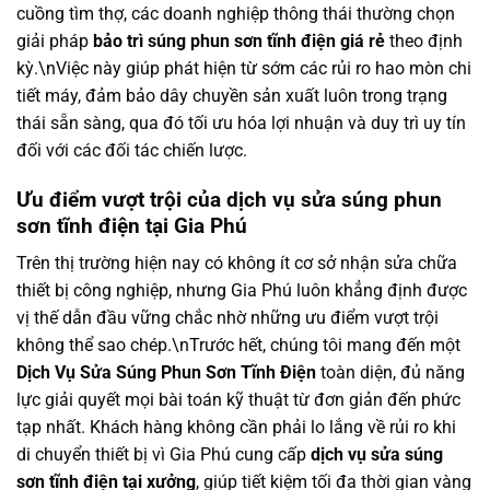
cuồng tìm thợ, các doanh nghiệp thông thái thường chọn
giải pháp
bảo trì súng phun sơn tĩnh điện giá rẻ
theo định
kỳ.\nViệc này giúp phát hiện từ sớm các rủi ro hao mòn chi
tiết máy, đảm bảo dây chuyền sản xuất luôn trong trạng
thái sẵn sàng, qua đó tối ưu hóa lợi nhuận và duy trì uy tín
đối với các đối tác chiến lược.
Ưu điểm vượt trội của dịch vụ sửa súng phun
sơn tĩnh điện tại Gia Phú
Trên thị trường hiện nay có không ít cơ sở nhận sửa chữa
thiết bị công nghiệp, nhưng Gia Phú luôn khẳng định được
vị thế dẫn đầu vững chắc nhờ những ưu điểm vượt trội
không thể sao chép.\nTrước hết, chúng tôi mang đến một
Dịch Vụ Sửa Súng Phun Sơn Tĩnh Điện
toàn diện, đủ năng
lực giải quyết mọi bài toán kỹ thuật từ đơn giản đến phức
tạp nhất. Khách hàng không cần phải lo lắng về rủi ro khi
di chuyển thiết bị vì Gia Phú cung cấp
dịch vụ sửa súng
sơn tĩnh điện tại xưởng
, giúp tiết kiệm tối đa thời gian vàng