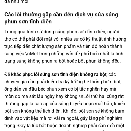
đa như mới.
Các lỗi thường gặp cần đến dịch vụ sửa súng
phun sơn tĩnh điện
Trong quá trình sử dụng súng phun sơn tĩnh điện, người
thợ có thể phải đối mặt với nhiều sự cố kỹ thuật ảnh hưởng
trực tiếp đến chất lượng sản phẩm và tiến độ hoàn thành
công việc.\nMột trong những vấn đề phổ biến nhất là tình
trạng súng không phun ra bột hoặc bột phun không đều.
Để
khắc phục lỗi súng sơn tĩnh điện không ra bột
, các
chuyên gia cần phải kiểm tra kỹ lưỡng hệ thống bơm bột,
ống dẫn và đầu béc phun xem có bị tắc nghẽn hay mài
mòn do ma sát lâu ngày hay không.\nLỗi thứ hai cũng rất
thường gặp là cao áp của súng bị yếu hoặc mất hẳn, khiến
bột sơn không thể tích điện. Khi đó, bột sơn sẽ không bám
dính vào vật liệu mà rơi vãi ra ngoài, gây lãng phí nghiêm
trọng. Đây là lúc bắt buộc doanh nghiệp phải cần đến một