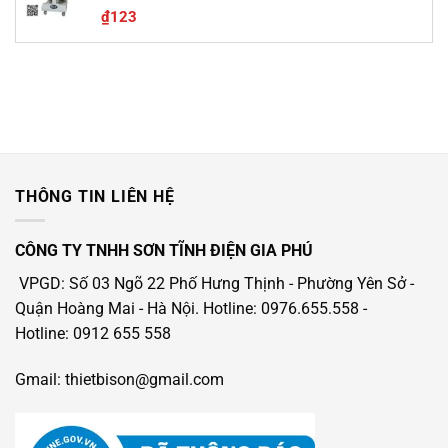
Được xếp
₫
123
hạng
5.00
5 sao
THÔNG TIN LIÊN HỆ
CÔNG TY TNHH SƠN TĨNH ĐIỆN GIA PHÚ
VPGD: Số 03 Ngõ 22 Phố Hưng Thịnh - Phường Yên Sở -
Quận Hoàng Mai - Hà Nội.
Hotline: 0976.655.558
-
Hotline
: 0912 655 558
Gmail: thietbison@gmail.com