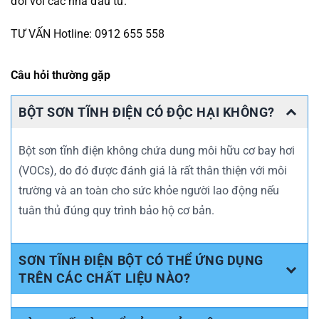
đối với các nhà đầu tư.
TƯ VẤN Hotline: 0912 655 558
Câu hỏi thường gặp
BỘT SƠN TĨNH ĐIỆN CÓ ĐỘC HẠI KHÔNG?
Bột sơn tĩnh điện không chứa dung môi hữu cơ bay hơi
(VOCs), do đó được đánh giá là rất thân thiện với môi
trường và an toàn cho sức khỏe người lao động nếu
tuân thủ đúng quy trình bảo hộ cơ bản.
SƠN TĨNH ĐIỆN BỘT CÓ THỂ ỨNG DỤNG
TRÊN CÁC CHẤT LIỆU NÀO?