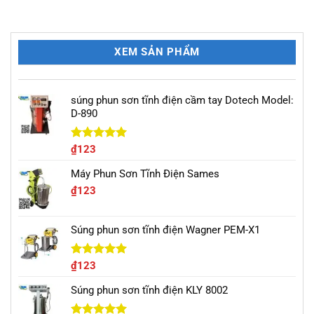
XEM SẢN PHẨM
súng phun sơn tĩnh điện cầm tay Dotech Model:
D-890
Được xếp
₫
123
hạng
5.00
5 sao
Máy Phun Sơn Tĩnh Điện Sames
₫
123
Súng phun sơn tĩnh điện Wagner PEM-X1
Được xếp
₫
123
hạng
5.00
5 sao
Súng phun sơn tĩnh điện KLY 8002