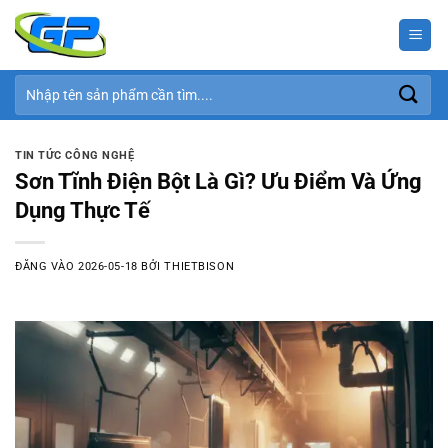
Bỏ
qua
nội
dung
Tìm
kiếm:
TIN TỨC CÔNG NGHỆ
Sơn Tĩnh Điện Bột Là Gì? Ưu Điểm Và Ứng
Dụng Thực Tế
ĐĂNG VÀO
2026-05-18
BỞI
THIETBISON