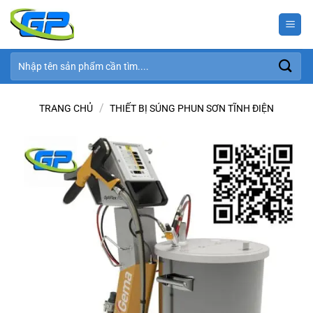
Bỏ
qua
nội
dung
Tìm
kiếm:
/
TRANG CHỦ
THIẾT BỊ SÚNG PHUN SƠN TĨNH ĐIỆN