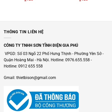
hạng
5
5
hạng
5
5
sao
sao
THÔNG TIN LIÊN HỆ
CÔNG TY TNHH SƠN TĨNH ĐIỆN GIA PHÚ
VPGD: Số 03 Ngõ 22 Phố Hưng Thịnh - Phường Yên Sở -
Quận Hoàng Mai - Hà Nội.
Hotline: 0976.655.558
-
Hotline
: 0912 655 558
Gmail: thietbison@gmail.com