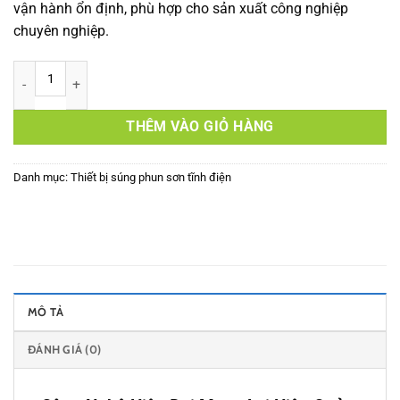
vận hành ổn định, phù hợp cho sản xuất công nghiệp
chuyên nghiệp.
Súng sơn tĩnh điện Gema – 2F số lượng
THÊM VÀO GIỎ HÀNG
Danh mục:
Thiết bị súng phun sơn tĩnh điện
MÔ TẢ
ĐÁNH GIÁ (0)