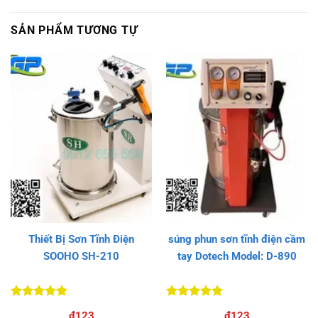
SẢN PHẨM TƯƠNG TỰ
Thiết Bị Sơn Tĩnh Điện
súng phun sơn tĩnh điện cầm
SOOHO SH-210
tay Dotech Model: D-890
Được xếp
Được xếp
₫
123
₫
123