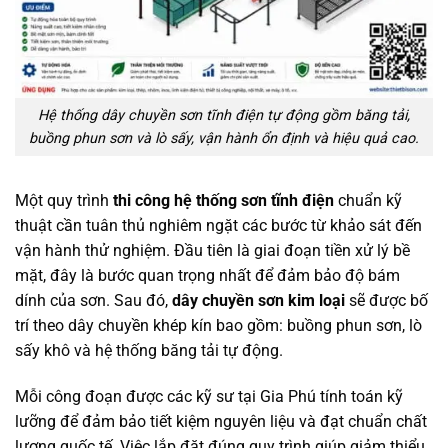
Hệ thống dây chuyền sơn tĩnh điện tự động gồm băng tải,
buồng phun sơn và lò sấy, vận hành ổn định và hiệu quả cao.
Một quy trình
thi công hệ thống sơn tĩnh điện
chuẩn kỹ
thuật cần tuân thủ nghiêm ngặt các bước từ khảo sát đến
vận hành thử nghiệm. Đầu tiên là giai đoạn tiền xử lý bề
mặt, đây là bước quan trọng nhất để đảm bảo độ bám
dính của sơn. Sau đó,
dây chuyền sơn kim loại
sẽ được bố
trí theo dây chuyền khép kín bao gồm: buồng phun sơn, lò
sấy khô và hệ thống băng tải tự động.
Mỗi công đoạn được các kỹ sư tại Gia Phú tính toán kỹ
lưỡng để đảm bảo tiết kiệm nguyên liệu và đạt chuẩn chất
lượng quốc tế. Việc lắp đặt đúng quy trình giúp giảm thiểu