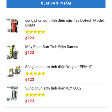
XEM SẢN PHẨM
súng phun sơn tĩnh điện cầm tay Dotech Model:
D-890
Được xếp
₫
123
hạng
5.00
5 sao
Máy Phun Sơn Tĩnh Điện Sames
₫
123
Súng phun sơn tĩnh điện Wagner PEM-X1
Được xếp
₫
123
hạng
5.00
5 sao
Súng phun sơn tĩnh điện KLY 8002
Được xếp
₫
123
hạng
5.00
5 sao