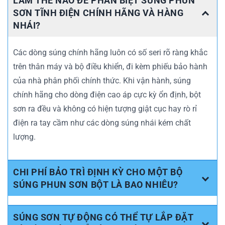
LÀM THẾ NÀO ĐỂ PHÂN BIỆT SÚNG PHUN
SƠN TĨNH ĐIỆN CHÍNH HÃNG VÀ HÀNG
NHÁI?
Các dòng súng chính hãng luôn có số seri rõ ràng khắc
trên thân máy và bộ điều khiển, đi kèm phiếu bảo hành
của nhà phân phối chính thức. Khi vận hành, súng
chính hãng cho dòng điện cao áp cực kỳ ổn định, bột
sơn ra đều và không có hiện tượng giật cục hay rò rỉ
điện ra tay cầm như các dòng súng nhái kém chất
lượng.
CHI PHÍ BẢO TRÌ ĐỊNH KỲ CHO MỘT BỘ
SÚNG PHUN SƠN BỘT LÀ BAO NHIÊU?
SÚNG SƠN TỰ ĐỘNG CÓ THỂ TỰ LẮP ĐẶT