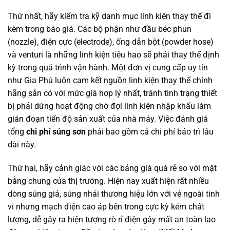
Thứ nhất, hãy kiểm tra kỹ danh mục linh kiện thay thế đi
kèm trong báo giá. Các bộ phận như đầu béc phun
(nozzle), điện cực (electrode), ống dẫn bột (powder hose)
và venturi là những linh kiện tiêu hao sẽ phải thay thế định
kỳ trong quá trình vận hành. Một đơn vị cung cấp uy tín
như Gia Phú luôn cam kết nguồn linh kiện thay thế chính
hãng sẵn có với mức giá hợp lý nhất, tránh tình trạng thiết
bị phải dừng hoạt động chờ đợi linh kiện nhập khẩu làm
gián đoạn tiến độ sản xuất của nhà máy. Việc đánh giá
tổng
chi phí súng sơn
phải bao gồm cả chi phí bảo trì lâu
dài này.
Thứ hai, hãy cảnh giác với các bảng giá quá rẻ so với mặt
bằng chung của thị trường. Hiện nay xuất hiện rất nhiều
dòng súng giả, súng nhái thương hiệu lớn với vẻ ngoài tinh
vi nhưng mạch điện cao áp bên trong cực kỳ kém chất
lượng, dễ gây ra hiện tượng rò rỉ điện gây mất an toàn lao