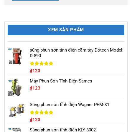
XEM SẢN PHẨM
súng phun sơn tĩnh điện cầm tay Dotech Model:
D-890
Được xếp
₫
123
hạng
5.00
5 sao
Máy Phun Sơn Tĩnh Điện Sames
₫
123
Súng phun sơn tĩnh điện Wagner PEM-X1
Được xếp
₫
123
hạng
5.00
5 sao
Súng phun sơn tĩnh điện KLY 8002