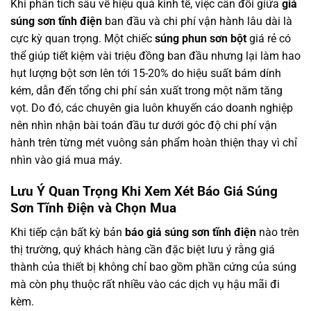
Khi phân tích sâu về hiệu quả kinh tế, việc cân đối giữa
giá
súng sơn tĩnh điện
ban đầu và chi phí vận hành lâu dài là
cực kỳ quan trọng. Một chiếc
súng phun sơn bột
giá rẻ có
thể giúp tiết kiệm vài triệu đồng ban đầu nhưng lại làm hao
hụt lượng bột sơn lên tới 15-20% do hiệu suất bám dính
kém, dẫn đến tổng chi phí sản xuất trong một năm tăng
vọt. Do đó, các chuyên gia luôn khuyến cáo doanh nghiệp
nên nhìn nhận bài toán đầu tư dưới góc độ chi phí vận
hành trên từng mét vuông sản phẩm hoàn thiện thay vì chỉ
nhìn vào giá mua máy.
Lưu Ý Quan Trọng Khi Xem Xét Báo Giá Súng
Sơn Tĩnh Điện và Chọn Mua
Khi tiếp cận bất kỳ bản
báo giá súng sơn tĩnh điện
nào trên
thị trường, quý khách hàng cần đặc biệt lưu ý rằng giá
thành của thiết bị không chỉ bao gồm phần cứng của súng
mà còn phụ thuộc rất nhiều vào các dịch vụ hậu mãi đi
kèm.