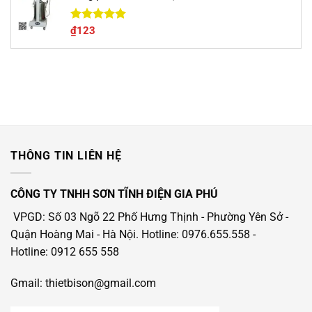
Được xếp
₫
123
hạng
5.00
5 sao
THÔNG TIN LIÊN HỆ
CÔNG TY TNHH SƠN TĨNH ĐIỆN GIA PHÚ
VPGD: Số 03 Ngõ 22 Phố Hưng Thịnh - Phường Yên Sở -
Quận Hoàng Mai - Hà Nội.
Hotline: 0976.655.558
-
Hotline
: 0912 655 558
Gmail: thietbison@gmail.com