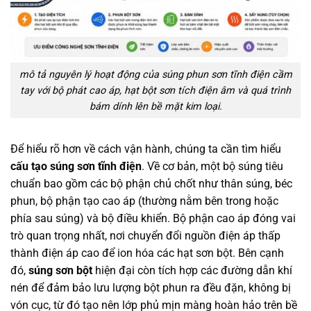
mô tả nguyên lý hoạt động của súng phun sơn tĩnh điện cầm
tay với bộ phát cao áp, hạt bột sơn tích điện âm và quá trình
bám dính lên bề mặt kim loại.
Để hiểu rõ hơn về cách vận hành, chúng ta cần tìm hiểu
cấu tạo súng sơn tĩnh điện
. Về cơ bản, một bộ súng tiêu
chuẩn bao gồm các bộ phận chủ chốt như thân súng, béc
phun, bộ phận tạo cao áp (thường nằm bên trong hoặc
phía sau súng) và bộ điều khiển. Bộ phận cao áp đóng vai
trò quan trọng nhất, nơi chuyển đổi nguồn điện áp thấp
thành điện áp cao để ion hóa các hạt sơn bột. Bên cạnh
đó,
súng sơn bột
hiện đại còn tích hợp các đường dẫn khí
nén để đảm bảo lưu lượng bột phun ra đều đặn, không bị
vón cục, từ đó tạo nên lớp phủ mịn màng hoàn hảo trên bề