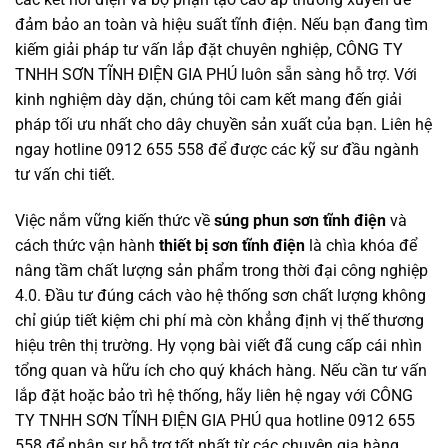
đảm bảo an toàn và hiệu suất tĩnh điện. Nếu bạn đang tìm
kiếm giải pháp tư vấn lắp đặt chuyên nghiệp, CÔNG TY
TNHH SƠN TĨNH ĐIỆN GIA PHÚ luôn sẵn sàng hỗ trợ. Với
kinh nghiệm dày dặn, chúng tôi cam kết mang đến giải
pháp tối ưu nhất cho dây chuyền sản xuất của bạn. Liên hệ
ngay hotline 0912 655 558 để được các kỹ sư đầu ngành
tư vấn chi tiết.
Việc nắm vững kiến thức về
súng phun sơn tĩnh điện
và
cách thức vận hành
thiết bị sơn tĩnh điện
là chìa khóa để
nâng tầm chất lượng sản phẩm trong thời đại công nghiệp
4.0. Đầu tư đúng cách vào hệ thống sơn chất lượng không
chỉ giúp tiết kiệm chi phí mà còn khẳng định vị thế thương
hiệu trên thị trường. Hy vọng bài viết đã cung cấp cái nhìn
tổng quan và hữu ích cho quý khách hàng. Nếu cần tư vấn
lắp đặt hoặc bảo trì hệ thống, hãy liên hệ ngay với CÔNG
TY TNHH SƠN TĨNH ĐIỆN GIA PHÚ qua hotline 0912 655
558 để nhận sự hỗ trợ tốt nhất từ các chuyên gia hàng