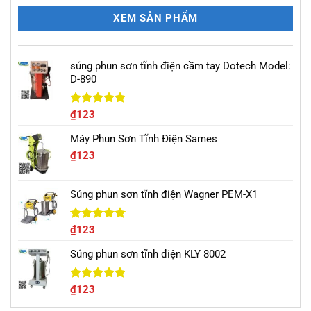
XEM SẢN PHẨM
súng phun sơn tĩnh điện cầm tay Dotech Model:
D-890
Được xếp
₫
123
hạng
5.00
5 sao
Máy Phun Sơn Tĩnh Điện Sames
₫
123
Súng phun sơn tĩnh điện Wagner PEM-X1
Được xếp
₫
123
hạng
5.00
5 sao
Súng phun sơn tĩnh điện KLY 8002
Được xếp
₫
123
hạng
5.00