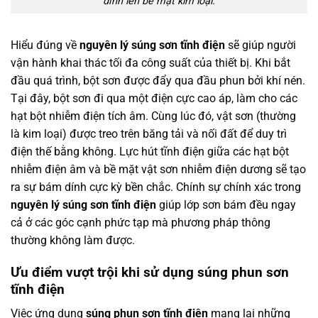
dính lên bề mặt kim loại.
Hiểu đúng về
nguyên lý súng sơn tĩnh điện
sẽ giúp người
vận hành khai thác tối đa công suất của thiết bị. Khi bắt
đầu quá trình, bột sơn được đẩy qua đầu phun bởi khí nén.
Tại đây, bột sơn đi qua một điện cực cao áp, làm cho các
hạt bột nhiễm điện tích âm. Cùng lúc đó, vật sơn (thường
là kim loại) được treo trên băng tải và nối đất để duy trì
điện thế bằng không. Lực hút tĩnh điện giữa các hạt bột
nhiễm điện âm và bề mặt vật sơn nhiễm điện dương sẽ tạo
ra sự bám dính cực kỳ bền chắc. Chính sự chính xác trong
nguyên lý súng sơn tĩnh điện
giúp lớp sơn bám đều ngay
cả ở các góc cạnh phức tạp mà phương pháp thông
thường không làm được.
Ưu điểm vượt trội khi sử dụng súng phun sơn
tĩnh điện
Việc ứng dụng
súng phun sơn tĩnh điện
mang lại những