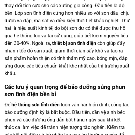
thay đổi tích cực cho các xưởng gia công. Đầu tiên là độ
bền: Lớp sơn tĩnh điện cứng hơn nhiều so với sơn dầu, chịu
được va đập, ma sát và điều kiện thời tiết khắc nghiệt. Thứ
hai là hiệu suất kinh tế, do bột sơn dư có thể được thu hồi
qua hệ thống lọc và tái sử dụng, giúp tiết kiệm nguyên liệu
đến 30-40%. Ngoài ra,
thiết bị sơn tĩnh điện
còn giúp đẩy
nhanh tốc độ sản xuất, giảm thời gian sấy khô và tạo ra
sản phẩm hoàn thiện có tính thẩm mỹ cao, bóng mịn, đáp
ứng được các tiêu chuẩn khắt khe nhất của thị trường xuất
khẩu.
Các lưu ý quan trọng để bảo dưỡng súng phun
sơn tĩnh điện bền bỉ
Để
hệ thống sơn tĩnh điện
luôn vận hành ổn định, công tác
bảo dưỡng định kỳ là bắt buộc. Đầu tiên, cần vệ sinh béc
phun và các đường ống dẫn bột hàng ngày sau khi kết
thúc ca làm việc để tránh hiện tượng tắc nghẽn. Kiểm tra
các kết nối điện và bộ phận tạo cao áp thường xuyên để