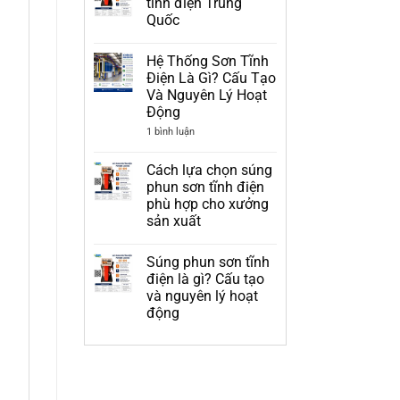
tĩnh điện Trung
ở
Quốc
Bảng
Giá
Không
Súng
có
Phun
Hệ Thống Sơn Tĩnh
bình
Sơn
luận
Điện Là Gì? Cấu Tạo
Tĩnh
ở
Điện
Và Nguyên Lý Hoạt
Top
Mới
3
Động
Nhất
loại
súng
ở
1 bình luận
sơn
Hệ
tĩnh
Thống
điện
Sơn
Cách lựa chọn súng
Trung
Tĩnh
phun sơn tĩnh điện
Quốc
Điện
Là
phù hợp cho xưởng
Gì?
sản xuất
Cấu
Tạo
Không
Và
có
Nguyên
Súng phun sơn tĩnh
bình
Lý
luận
điện là gì? Cấu tạo
Hoạt
ở
và nguyên lý hoạt
Động
Cách
lựa
động
chọn
súng
Không
phun
có
sơn
bình
tĩnh
luận
ở
điện
Súng
phù