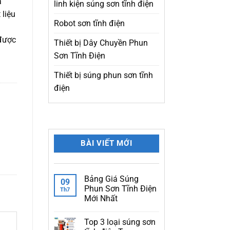
ả
linh kiện súng sơn tĩnh điện
 liệu
Robot sơn tĩnh điện
 được
Thiết bị Dây Chuyền Phun
Sơn Tĩnh Điện
Thiết bị súng phun sơn tĩnh
điện
BÀI VIẾT MỚI
Bảng Giá Súng
09
Phun Sơn Tĩnh Điện
Th7
Mới Nhất
Không
có
Top 3 loại súng sơn
bình
luận