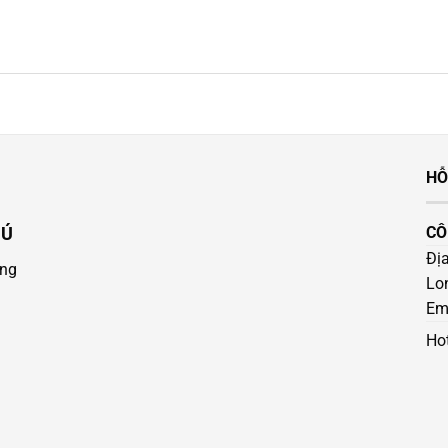
HỖ
HÚ
CÔ
Địa
ờng
Lo
Em
Hot