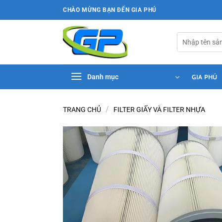
Bỏ
CHÀO MỪNG BẠN ĐẾN GIA PHÚ
qua
nội
Tìm
dung
kiếm:
Danh mục
GIA PHÚ
/
TRANG CHỦ
FILTER GIẤY VÀ FILTER NHỰA