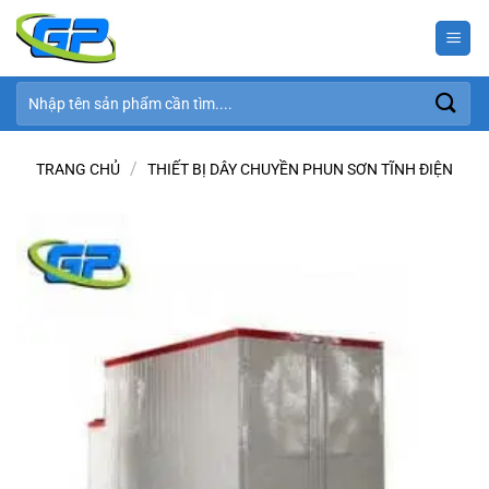
Bỏ
qua
nội
dung
Tìm
kiếm:
/
TRANG CHỦ
THIẾT BỊ DÂY CHUYỀN PHUN SƠN TĨNH ĐIỆN