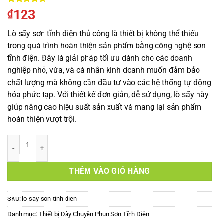
5
2
trên 5
123
₫
dựa trên
đánh giá
Lò sấy sơn tĩnh điện
thủ công là thiết bị không thể thiếu
trong quá trình hoàn thiện sản phẩm bằng công nghệ sơn
tĩnh điện. Đây là giải pháp tối ưu dành cho các doanh
nghiệp nhỏ, vừa, và cá nhân kinh doanh muốn đảm bảo
chất lượng mà không cần đầu tư vào các hệ thống tự động
hóa phức tạp. Với thiết kế đơn giản, dễ sử dụng, lò sấy này
giúp nâng cao hiệu suất sản xuất và mang lại sản phẩm
hoàn thiện vượt trội.
Lò Sấy Sơn tĩnh điện số lượng
THÊM VÀO GIỎ HÀNG
SKU:
lo-say-son-tinh-dien
Danh mục:
Thiết bị Dây Chuyền Phun Sơn Tĩnh Điện