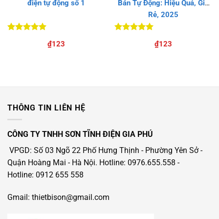
điện tự động số 1
Bán Tự Động: Hiệu Quả, Giá
Rẻ, 2025
Được xếp
Được xếp
₫
123
₫
123
hạng
5
5
hạng
5
5
sao
sao
THÔNG TIN LIÊN HỆ
CÔNG TY TNHH SƠN TĨNH ĐIỆN GIA PHÚ
VPGD: Số 03 Ngõ 22 Phố Hưng Thịnh - Phường Yên Sở -
Quận Hoàng Mai - Hà Nội.
Hotline: 0976.655.558
-
Hotline
: 0912 655 558
Gmail: thietbison@gmail.com